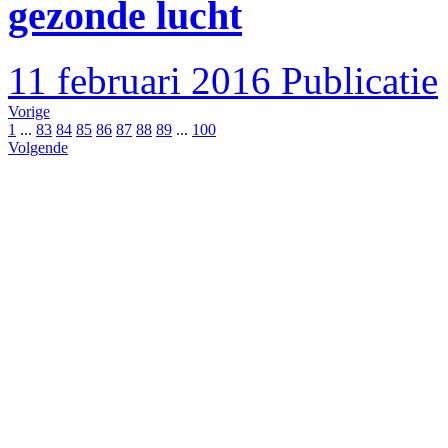
gezonde lucht
11 februari 2016
Publicatie
Vorige
1
...
83
84
85
86
87
88
89
...
100
Volgende