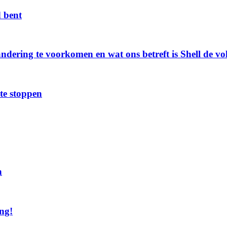
d bent
dering te voorkomen en wat ons betreft is Shell de vo
te stoppen
n
ng!