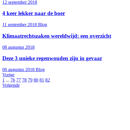
12 september 2018
4 keer lekker naar de boer
11 september 2018
Blog
Klimaatrechtszaken wereldwijd: een overzicht
08 augustus 2018
Deze 3 unieke regenwouden zijn in gevaar
06 augustus 2018
Blog
Vorige
1
...
76
77
78
79
80
81
82
Volgende